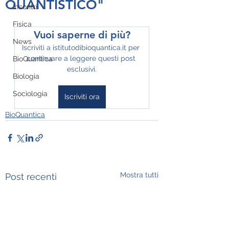
QUANTISTICO"
Incontri
Fisica
Vuoi saperne di più?
News
Iscriviti a istitutodibioquantica.it per 
continuare a leggere questi post 
BioQuantica
esclusivi.
Biologia
Sociologia
Iscriviti ora
BioQuantica
Mostra tutti
Post recenti