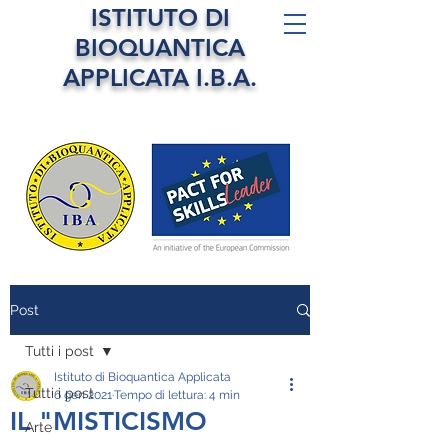
ISTITUTO DI
BIOQUANTICA
APPLICATA I.B.A.
Post
Tutti i post
Istituto di Bioquantica Applicata
Tutti i post
6 gen 2021
Tempo di lettura: 4 min
IL "MISTICISMO
Arte