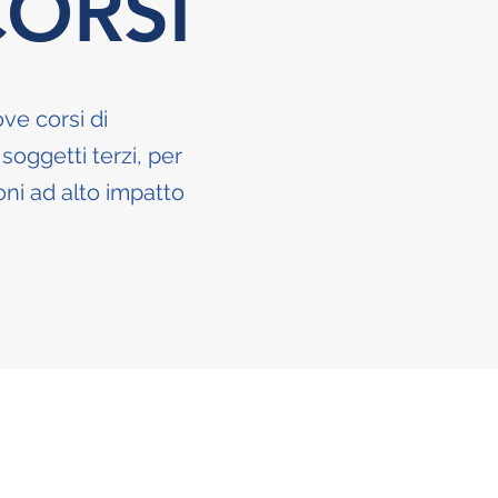
ORSI
ove corsi di
oggetti terzi, per
oni ad alto impatto