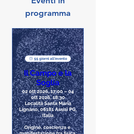
Eventi in
programma
55 giorni all'evento
Il Campo e la
Soglia
02 ott 2026, 17:00 – 04
ott 2026, 18:30
Località Santa Maria
Lignano, 06181 Assisi PG,
Italia
Origine, coscienza e 
manifestazione tra fisica 