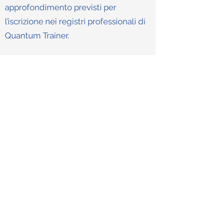
approfondimento previsti per
l’iscrizione nei registri professionali di
Quantum Trainer.
I Direttori delle scuole interessate
dovranno presentare espressa
richiesta utilizzando il modulo
sottostante e allegare tutta la
documentazione richiesta.
Scarica il modulo di richiesta
Istituto di BioQuantica
Applicata
®