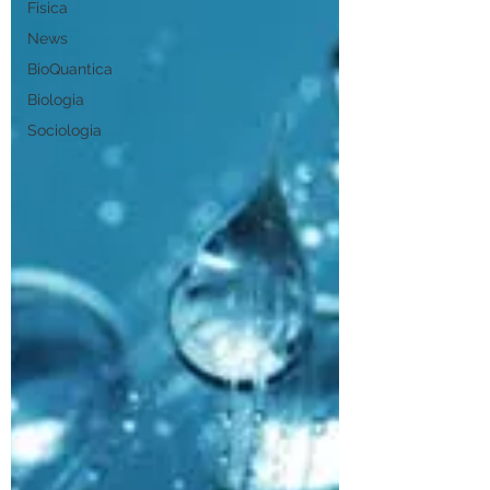
Fisica
News
BioQuantica
Biologia
Sociologia