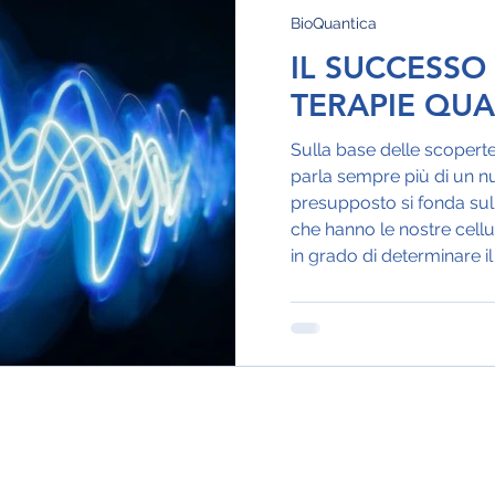
BioQuantica
IL SUCCESSO
TERAPIE QUA
Sulla base delle scoperte 
parla sempre più di un n
presupposto si fonda sull
che hanno le nostre cellu
in grado di determinare il
cui è possibile agire. Le "
medicina quantistica" ci
vita, la salute e la malatt
nostri corpi non sono più
trattare s