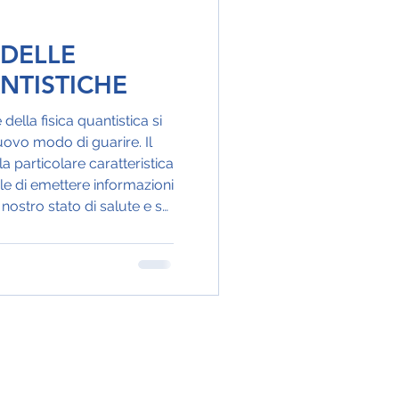
 DELLE
NTISTICHE
della fisica quantistica si
uovo modo di guarire. Il
a particolare caratteristica
le di emettere informazioni
 nostro stato di salute e su
terapie quantistiche" o "la
 impongono di vedere la
ia in un modo diverso: i
 un insieme di organi da