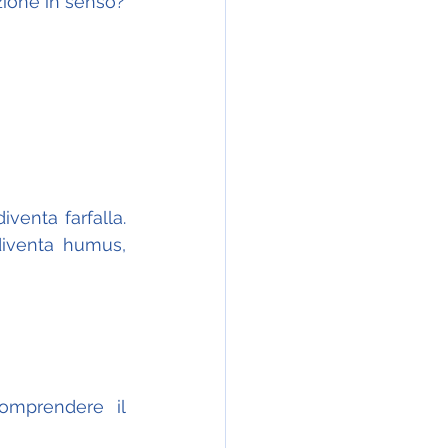
zione in senso?
venta farfalla. 
diventa humus, 
mprendere il 