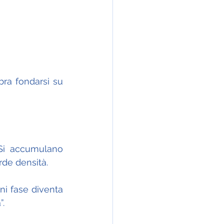
ra fondarsi su 
 Si accumulano 
rde densità.
i fase diventa 
”.