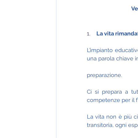
Ve
1. 
La vita rimanda
L’impianto educati
una parola chiave im
preparazione.
Ci si prepara a tut
competenze per il fu
La vita non è più c
transitoria, ogni e