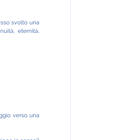
esso svolto una 
ità, eternità, 
gio verso una 