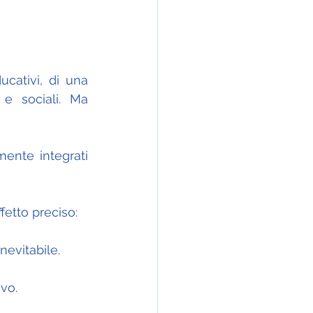
cativi, di una 
e sociali. Ma 
ente integrati 
fetto preciso:
nevitabile.
vo.