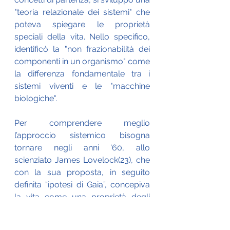
"teoria relazionale dei sistemi" che 
poteva spiegare le proprietà 
speciali della vita. Nello specifico, 
identificò la "non frazionabilità dei 
componenti in un organismo" come 
la differenza fondamentale tra i 
sistemi viventi e le "macchine 
biologiche".
Per comprendere meglio 
l’approccio sistemico bisogna 
tornare negli anni '60, allo 
scienziato James Lovelock(23), che 
con la sua proposta, in seguito 
definita “ipotesi di Gaia”, concepiva 
la vita come una proprietà degli 
ecosistemi, suggerendo che la vita 
sulla Terra funzionasse come un 