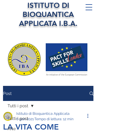
ISTITUTO DI
BIOQUANTICA
APPLICATA I.B.A.
Post
Tutti i post
Istituto di Bioquantica Applicata
Tutti i post
6 gen 2021
Tempo di lettura: 12 min
LA VITA COME
Arte