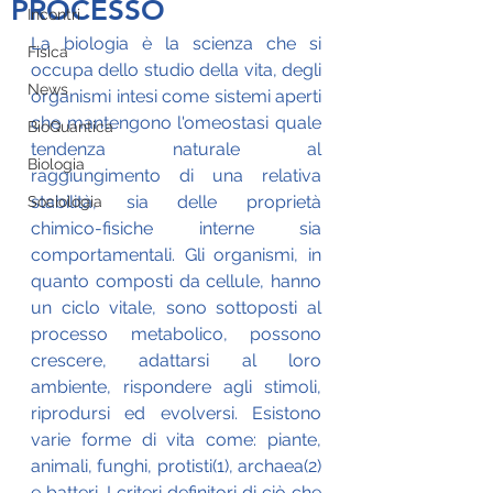
PROCESSO
Incontri
La biologia è la scienza che si 
Fisica
occupa dello studio della vita, degli 
News
organismi intesi come sistemi aperti 
che mantengono l'omeostasi quale 
BioQuantica
tendenza naturale al 
Biologia
raggiungimento di una relativa 
stabilità, sia delle proprietà 
Sociologia
chimico-fisiche interne sia 
comportamentali. Gli organismi, in 
quanto composti da cellule, hanno 
un ciclo vitale, sono sottoposti al 
processo metabolico, possono 
crescere, adattarsi al loro 
ambiente, rispondere agli stimoli, 
riprodursi ed evolversi. Esistono 
varie forme di vita come: piante, 
animali, funghi, protisti(1), archaea(2) 
e batteri. I criteri definitori di ciò che 