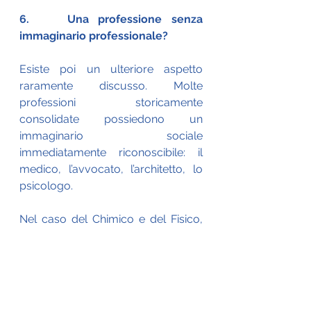
6.    Una professione senza 
immaginario professionale?
Esiste poi un ulteriore aspetto 
raramente discusso. Molte 
professioni storicamente 
consolidate possiedono un 
immaginario sociale 
immediatamente riconoscibile: il 
medico, l’avvocato, l’architetto, lo 
psicologo.
Nel caso del Chimico e del Fisico, 
invece, questa rappresentazione 
appare molto meno definita.
È difficile immaginare il cittadino 
rivolgersi direttamente a un fisico 