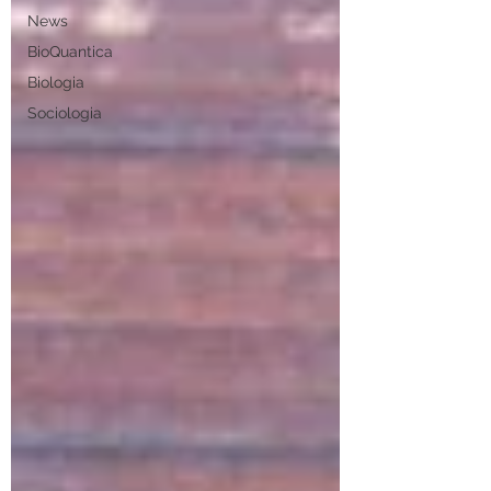
News
BioQuantica
Biologia
Sociologia