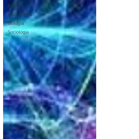
News
BioQuantica
Biologia
Sociologia