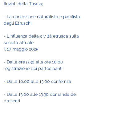
fluviali della Tuscia;
- La concezione naturalista e pacifista 
degli Etruschi;
- L’influenza della civiltà etrusca sulla 
società attuale.
Il 17 maggio 2025
- Dalle ore 9.30 alla ore 10.00 
registrazione dei partecipanti
- Dalle 10.00 alle 13.00 confernza
- Dalle 13.00 alle 13.30 domande dei 
presenti
- 13.30 chiusura dei lavori
Ingresso libero | Posti limitati | 
Prenotazione consigliata
Piazza della Libertà, Parterre Sala Marmi 