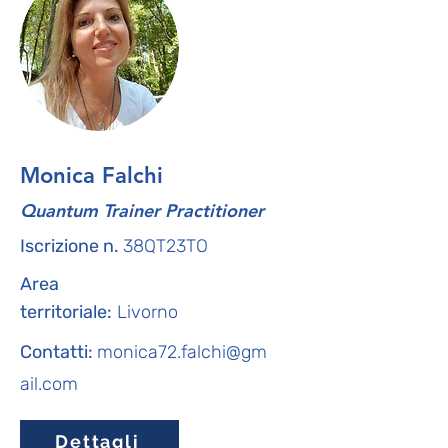
Monica Falchi
Quantum Trainer Practitioner
Iscrizione n.
38QT23TO
Area
territoriale:
Livorno
Contatti:
monica72.falchi@gm
ail.com
Dettagli