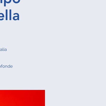
lla
alia
rofonde