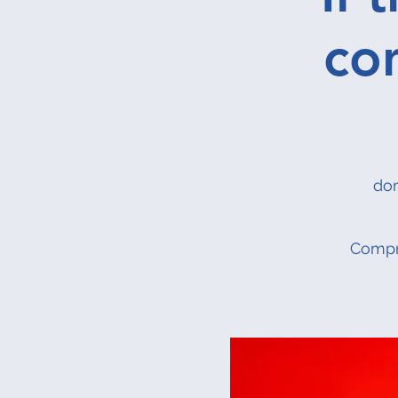
con
dom
Compre