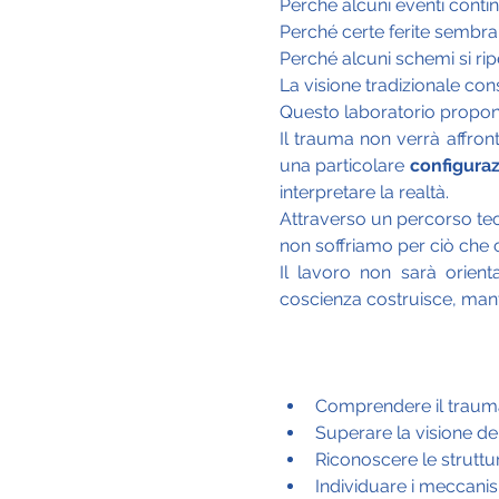
Perché alcuni eventi cont
Perché certe ferite sembra
Perché alcuni schemi si ri
La visione tradizionale co
Questo laboratorio propone
Il trauma non verrà affro
una particolare 
configura
interpretare la realtà.
Attraverso un percorso teo
non soffriamo per ciò che c
Il lavoro non sarà orienta
coscienza costruisce, mant
Comprendere il trauma
Superare la visione d
Riconoscere le strutt
Individuare i meccanis