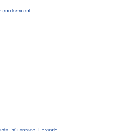
.
zioni dominanti.
te influenzano il proprio 