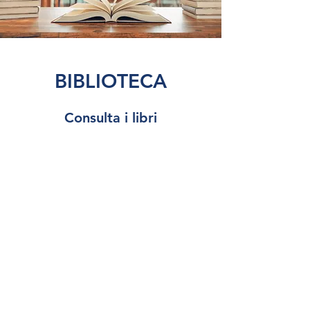
BIBLIOTECA
Consulta i libri
Istituto di BioQuantica
Applicata
®
info@istitutodibioquantica.it